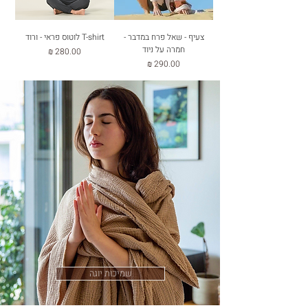
צעיף - שאל פרח במדבר -
T-shirt לוטוס פראי - ורוד
חמרה על ניוד
מחיר
מחיר
שמיכות יוגה