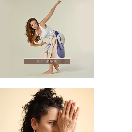
פראו ים - יוגה