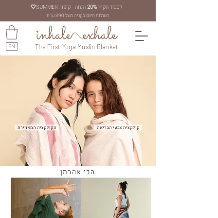
לכבוד הקיץ
20%
הנחה - קופון: SUMMER
🤍
משלוח חינם בקניה מעל 390 ש"ח
EN
The First Yoga Muslin Blanket
קולקצית צבעי הבריאה
הקולקציה המאויירת
הכי אהבתן