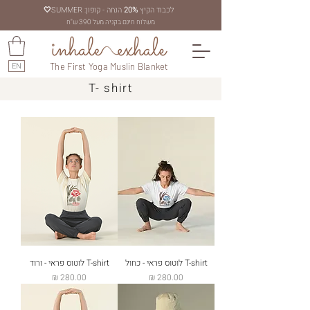
לכבוד הקיץ
20%
הנחה - קופון: SUMMER
🤍
משלוח חינם בקניה מעל 390 ש"ח
EN
The First Yoga Muslin Blanket
T- shirt
T-shirt לוטוס פראי - כחול
T-shirt לוטוס פראי - ורוד
מחיר
מחיר