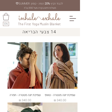
לכבוד הקיץ
20%
הנחה - קופון: SUMMER
🤍
משלוח חינם בקניה מעל 390 ש"ח
EN
The First Yoga Muslin Blanket
14 צבעי הבריאה
שמיכת יוגה מטטרה - טאופ
שמיכת יוגה מטטרה - חמרה
מחיר
מחיר