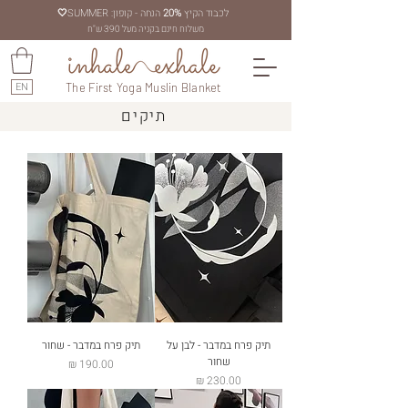
לכבוד הקיץ
20%
הנחה - קופון: SUMMER
🤍
משלוח חינם בקניה מעל 390 ש"ח
EN
The First Yoga Muslin Blanket
תיקים
תיק פרח במדבר - לבן על
תיק פרח במדבר - שחור
שחור
מחיר
מחיר