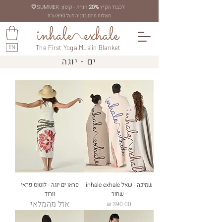
לכבוד הקיץ
20%
הנחה - קופון: SUMMER
🤍
משלוח חינם בקניה מעל 390 ש"ח
EN
The First Yoga Muslin Blanket
ים - יוגה
שמיכה - שאל inhale exhale
פראו ים יוגה - לוטוס פראי
- שחור
וורוד
אזל מהמלאי
מחיר