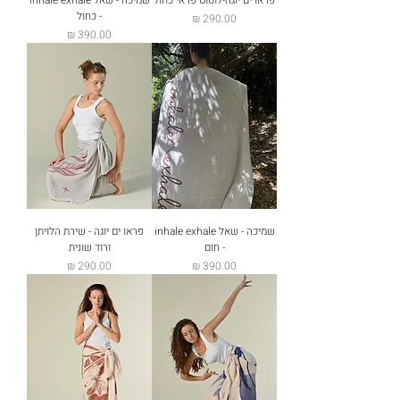
- כחול
מחיר
מחיר
שמיכה - שאל inhale exhale
פראו ים יוגה - שירת הלויתן
- חום
ורוד שונית
מחיר
מחיר