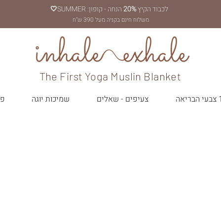
לכבוד הקיץ
20%
הנחה - קופון: SUMMER
🤍
משלוח חינם בקניה מעל 390 ש"ח
The First Yoga Muslin Blanket
יאה
צעיפים - שאלים
שמיכות יוגה
פר