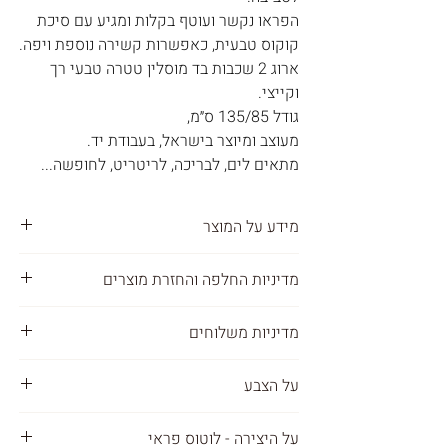
הפראו נקשר ועוטף בקלות ומגיע עם סיכת
קוקוס טבעית, כאפשרות קשירה נוספת ויפה.
ארוג 2 שכבות בד מוסלין טטרה טבעי רך
וקייצי.
גודל 135/85 ס״מ,
מעוצב ומיוצר בישראל, בעבודת יד.
מתאים לים, לבריכה, לריטריט, לחופשה...
מידע על המוצר
100% כותנה טבעית
מדיניות החלפה והחזרת מוצרים
את יכולה להחליף או להחזיר כל מוצר
מדיניות משלוחים
ארוג 2 שכבות בד מוסלין טטרה
שרכשת תוך 45 ימים מיום המשלוח.
חשוב לנו מאוד שתהיי מרוצה מהרכישה
מדיניות משלוחים :
על הצבע
והמוצרים.
אנחנו שולחים לכל מקום בארץ ובעולם
רך במיוחד, קל ונושם.
במידה ומסיבה כלשהי את לא מרוצה
המוצרים נשלחים ישירות מהסטודיו שלנו
איור לוטוס פראי בגוונים ורודים, צבעוני רך
מהמוצר, את יכולה להחזיר או להחליף ואנחנו
על היצירה - לוטוס פראי
בישראל, תוך 3-5 ימי עסקים ( הזמן שלוקח
ונושם.