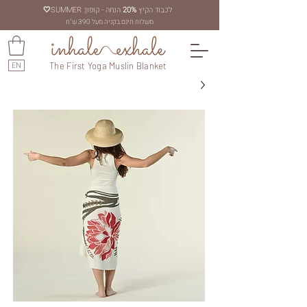
לכבוד הקיץ
20%
הנחה - קופון: SUMMER
🤍
משלוח חינם בקניה מעל 390 ש"ח
EN
The First Yoga Muslin Blanket