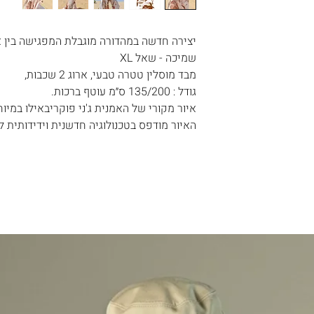
ילו במיוחד ל
מוק באדמה. פורחת
שה והמוצרים.
מהמוצר, את יכולה
לם
יצירה חדשה במהדורה מוגבלת המפגישה בין א
 את מלוא הסכום
המוצרים נשלחים ישירות מהסטודיו שלנו בישראל, תוך 3-
שמיכה - שאל XL
ה של אדמה חמה
המשלוח .
מבד מוסלין טטרה טבעי, ארוג 2 שכבות,
שרות המשלוח
גודל : 135/200 ס״מ עוטף ברכות.
ע ניוד רך.
איור מקורי של האמנית ג'ני פוקריבאילו במיוחד ל -  exhale
נה, באיזה פריטים
האיור מודפס בטכנולוגיה חדשנית וידידותית 
ו לדעת .
צד לשלוח את
 שאינם באחריותנו.