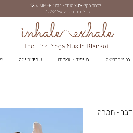
לכבוד הקיץ
20%
הנחה - קופון: SUMMER
🤍
משלוח חינם בקניה מעל 390 ש"ח
The First Yoga Muslin Blanket
יאה
צעיפים - שאלים
שמיכות יוגה
פר
בר - חמרה