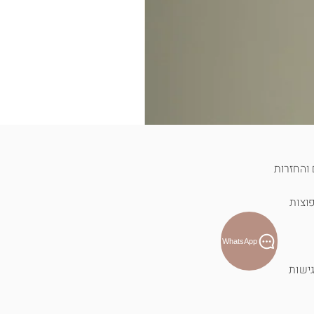
והחזרות
וצות
WhatsApp
ישות
T-shirt לוטוס פראי - כחול
מחיר