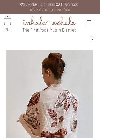
לכבוד הקיץ
20%
הנחה - קופון: SUMMER
🤍
משלוח חינם בקניה מעל 390 ש"ח
EN
The First Yoga Muslin Blanket