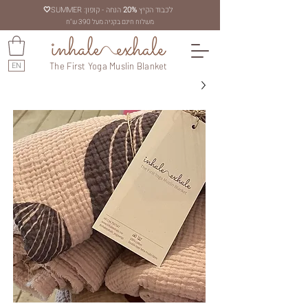
לכבוד הקיץ
20%
הנחה - קופון: SUMMER
🤍
משלוח חינם בקניה מעל 390 ש"ח
EN
The First Yoga Muslin Blanket