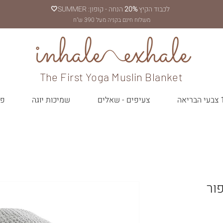
לכבוד הקיץ
20%
הנחה - קופון: SUMMER
🤍
משלוח חינם בקניה מעל 390 ש"ח
The First Yoga Muslin Blanket
יאה
צעיפים - שאלים
שמיכות יוגה
פר
ור