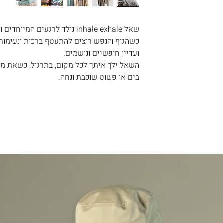
מהמוצר, את יכולה
לם
 את מלוא הסכום
המוצרים נשלחים ישירות מהסטודיו שלנו בישראל, תוך 3-
שאל inhale exhale נולד לרגעים המיוחדים והשקטים של החיים.
המשלוח .
כשהגוף והנפש רוצים להתעטף ברכות ונעימות 
שרות המשלוח
ועדיין חופשיים ונושמים.
השאל ילך איתך לכל מקום, בתרגול, כשאת מ
נה, באיזה פריטים
בים או פשוט שוכבת ונחה.
ו לדעת .
צד לשלוח את
 שאינם באחריותנו.