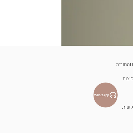
והחזרות
וצות
WhatsApp
ישות
T-shirt לוטוס פראי - כחול
מחיר