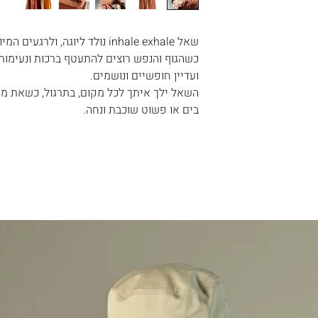
ה", שייך ליסוד
שלוח .
שרות המשלוח
שאל inhale exhale נולד ליוגה, ולרגעים המיוחדים והשקטים של החיים.
ל הצבע האדום, עם
כשהגוף והנפש רוצים להתעטף ברכות ונעימות 
נה, באיזה פריטים
ועדיין חופשיים ונושמים.
ו לדעת .
השאל ילך איתך לכל מקום, בתרגול, כשאת מ
צד לשלוח את
בים או פשוט שוכבת ונחה.
 שאינם באחריותנו.