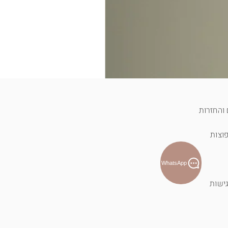
והחזרות
וצות
WhatsApp
ישות
T-shirt לוטוס פראי - כחול
מחיר