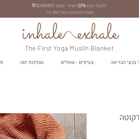
לכבוד הקיץ
20%
הנחה - קופון: SUMMER
🤍
משלוח חינם בקניה מעל 390 ש"ח
The First Yoga Muslin Blanket
יאה
צעיפים - שאלים
שמיכות יוגה
פר
רקוטה