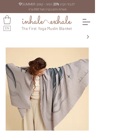
לכבוד הקיץ
20%
הנחה - קופון: SUMMER
🤍
משלוח חינם בקניה מעל 390 ש"ח
EN
The First Yoga Muslin Blanket