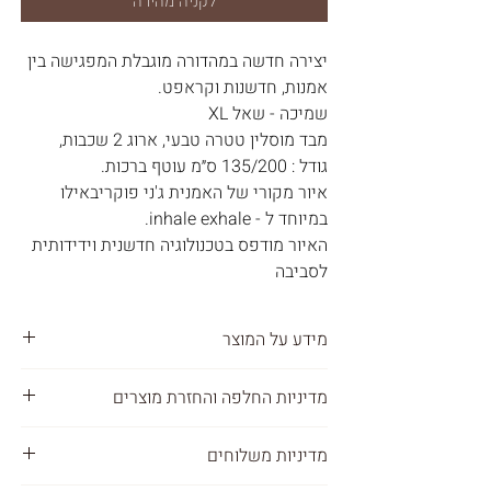
לקניה מהירה
יצירה חדשה במהדורה מוגבלת המפגישה בין
אמנות, חדשנות וקראפט.
שמיכה - שאל XL
מבד מוסלין טטרה טבעי, ארוג 2 שכבות,
גודל : 135/200 ס״מ עוטף ברכות.
איור מקורי של האמנית ג'ני פוקריבאילו
במיוחד ל - inhale exhale.
האיור מודפס בטכנולוגיה חדשנית וידידותית
לסביבה
מידע על המוצר
100% כותנה טבעית
מדיניות החלפה והחזרת מוצרים
ארוגה 2 שכבות בד מוסלין טטרה
את יכולה להחליף או להחזיר כל מוצר
מדיניות משלוחים
שרכשת תוך 45 ימים מיום המשלוח.
רכה במיוחד, קלה ונושמת.