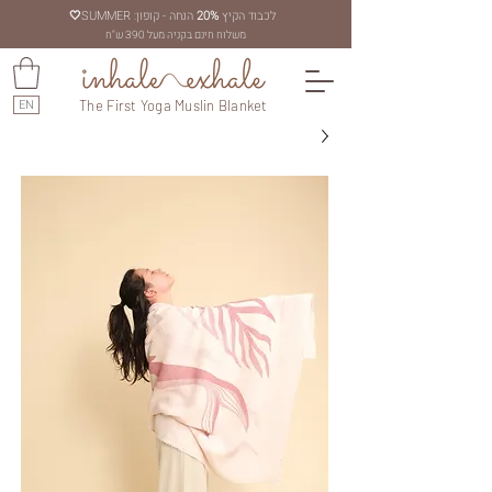
לכבוד הקיץ
20%
הנחה - קופון: SUMMER
🤍
משלוח חינם בקניה מעל 390 ש"ח
EN
The First Yoga Muslin Blanket