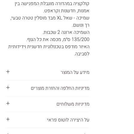
קולקציה במהדורה מוגבלת המפגישה בין
אמנות, חדשנות וקראפט.
שמיכה - שאל XL מבד מוסלין טטרה טבעי,
רך ונושם.
השמיכה ארוגה 2 שכבות.
135/200 ס״מ, מכסה את כל הגוף.
האיור מודפס בטכנולוגית חדשנית וידידותית
לסביבה.
מידע על המוצר
100% כותנה טבעית
מדיניות החלפה והחזרת מוצרים
ארוגה 2 שכבות בד מוסלין טטרה
רכה במיוחד, קלה ונושמת.
את יכולה להחליף או להחזיר כל מוצר
מדיניות משלוחים
גודל : אקסטרה לארג׳
שרכשת תוך 45 ימים מיום המשלוח.
135/200 ס״מ, מכסה מכף רגל ועד ראש
מדיניות משלוחים :
מעוצבת ומיוצרת מחומרים טבעיים, בעבודת
על היצירה לוטוס פראי
אנחנו שולחים לכל מקום בארץ ובעולם
יד, בישראל.
חשוב לנו מאוד שתהיי מרוצה מהרכישה
המוצרים נשלחים ישירות מהסטודיו שלנו
אני מבקשת ללמוד מהטבע, ללמוד מהלוטוס