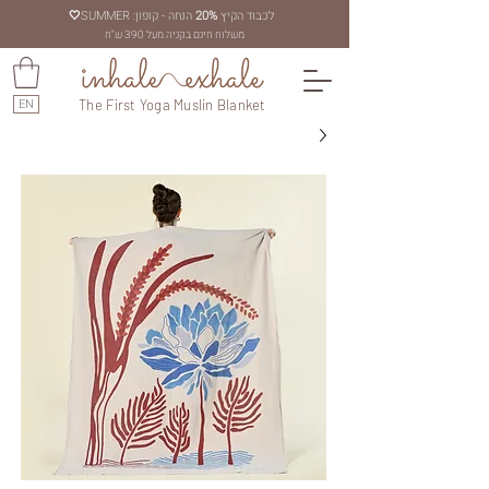
לכבוד הקיץ
20%
הנחה - קופון: SUMMER
🤍
משלוח חינם בקניה מעל 390 ש"ח
EN
The First Yoga Muslin Blanket