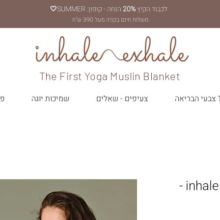
לכבוד הקיץ
20%
הנחה - קופון: SUMMER
🤍
משלוח חינם בקניה מעל 390 ש"ח
The First Yoga Muslin Blanket
יאה
צעיפים - שאלים
שמיכות יוגה
פר
שמיכה - שאל inhale exhale -