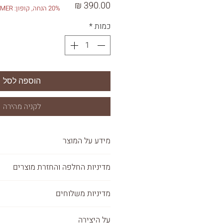
מחיר
20% הנחה, קופון: SUMMER
כמות
*
הוספה לסל
לקניה מהירה
מידע על המוצר
100% כותנה טבעית
מדיניות החלפה והחזרת מוצרים
ארוגה 2 שכבות בד מוסלין טטרה
רכה ונושמת.
מדיניות משלוחים
גודל : אק
ימים מיום המשלוח.
ראש
מדיניות משלוחים :
מעוצבת ומיוצרת בישראל, בעבודת יד
על היצירה