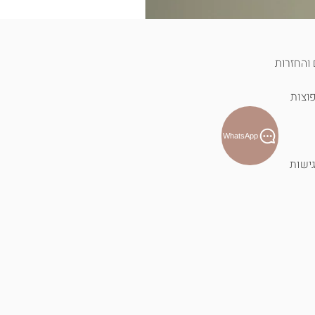
והחזרות
וצות
WhatsApp
ישות
T-shirt לוטוס פראי - כחול
מחיר