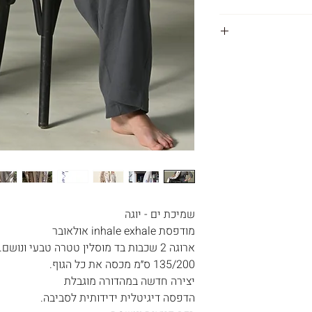
לם
שה והמוצרים.
המוצרים נשלחים ישירות מהסטודיו שלנו בישראל, תוך 3-
שרות המשלוח
מהמוצר, את יכולה
יוד
 את מלוא הסכום
 זמנית להרגיש
המשלוח .
 שאינם באחריותנו.
שמיכת ים - יוגה
מודפסת inhale exhale אולאובר
ארוגה 2 שכבות בד מוסלין טטרה טבעי ונושם.
נה, באיזה פריטים
135/200 ס״מ מכסה את כל הגוף.
ו לדעת .
יצירה חדשה במהדורה מוגבלת
הדפסה דיגיטלית ידידותית לסביבה.