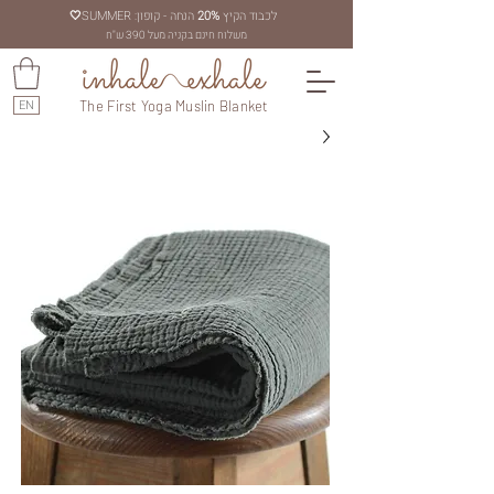
לכבוד הקיץ
20%
הנחה - קופון: SUMMER
🤍
משלוח חינם בקניה מעל 390 ש"ח
EN
The First Yoga Muslin Blanket