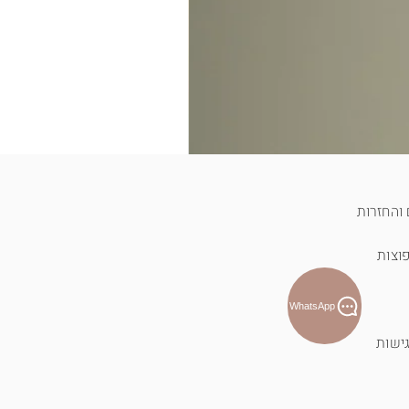
והחזרות
וצות
WhatsApp
ישות
T-shirt לוטוס פראי - כחול
מחיר