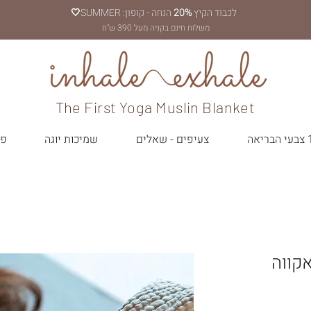
לכבוד הקיץ
20%
הנחה - קופון: SUMMER
🤍
משלוח חינם בקניה מעל 390 ש"ח
The First Yoga Muslin Blanket
יאה
צעיפים - שאלים
שמיכות יוגה
פר
קווה