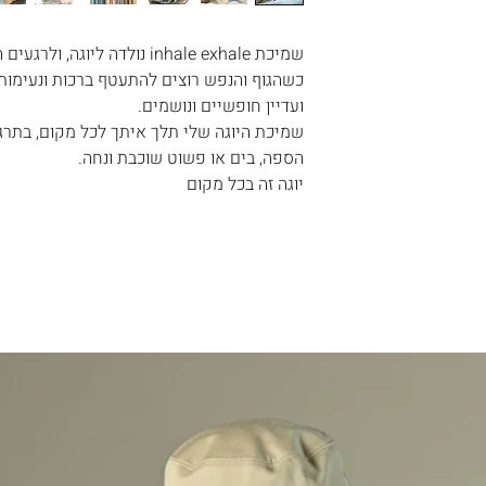
בע.
שלוח .
שרות המשלוח
שמיכת inhale exhale נולדה ליוגה, ולרגעים המיוחדים והשקטים של החיים.
כשהגוף והנפש רוצים להתעטף ברכות ונעימות 
נה, באיזה פריטים
ועדיין חופשיים ונושמים.
ו לדעת .
שמיכת היוגה שלי תלך איתך לכל מקום, בתרגו
צד לשלוח את
הספה, בים או פשוט שוכבת ונחה.
יוגה זה בכל מקום
 שאינם באחריותנו.