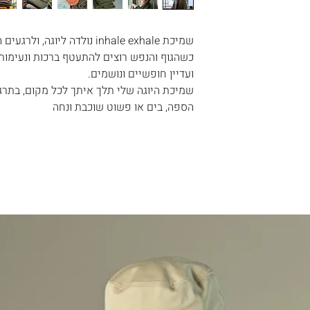
טבע.
המשלוח .
ננות ושלווה
שרות המשלוח
שמיכת inhale exhale נולדה ליוגה, ולרגעים המיוחדים והשקטים של החיים.
כשהגוף והנפש רוצים להתעטף ברכות ונעימות 
נה, באיזה פריטים
ועדיין חופשיים ונושמים.
ו לדעת .
שמיכת היוגה שלי תלך איתך לכל מקום, בתרגו
צד לשלוח את
הספה, בים או פשוט שוכבת ונחה
 שאינם באחריותנו.