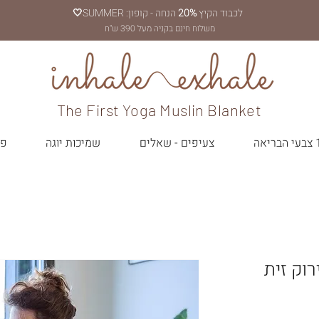
לכבוד הקיץ
20%
הנחה - קופון: SUMMER
🤍
משלוח חינם בקניה מעל 390 ש"ח
The First Yoga Muslin Blanket
יאה
צעיפים - שאלים
שמיכות יוגה
פר
וק זית