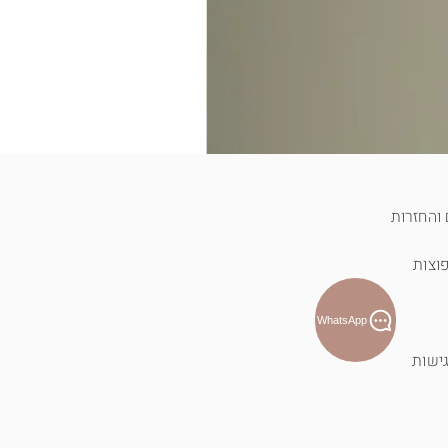
והחזרות
וצות
WhatsApp
ישות
T-shirt לוטוס פראי - כחול
מחיר