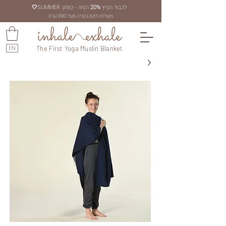
לכבוד הקיץ
20%
הנחה - קופון: SUMMER
🤍
משלוח חינם בקניה מעל 390 ש"ח
EN
The First Yoga Muslin Blanket