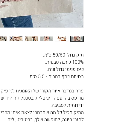
המשלוח .
לם
המוצרים נשלחים ישירות מהסטודיו שלנו בישראל, תוך 3-
נה, באיזה פריטים
שרות המשלוח
ו לדעת .
צד לשלוח את
תיק גדול, 50/60 ס״מ.
100% כותנה טבעית.
כיס פנימי גדול ונוח.
רצועות כתף רחבות - 5.5 ס״מ.
 שאינם באחריותנו.
פרח במדבר איור מקורי של האומנית ג׳ני פיקרויליו במיוח
מודפס בהדפסה דיגיטלית, בטכנולוגיה החדשנ
ידידותית לסביבה.
התיק מכיל כל מה שתבחרי לצאת איתו מהבית
למזרן היוגה, לחופשה שלך, בריטריט, לים…