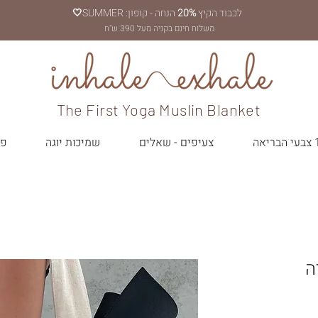
לכבוד הקיץ
20%
הנחה - קופון: SUMMER
🤍
משלוח חינם בקניה מעל 390 ש"ח
The First Yoga Muslin Blanket
יאה
צעיפים - שאלים
שמיכות יוגה
פר
ה