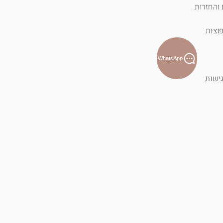
והחזרות
וצות
WhatsApp
ישות
T-shirt לוטוס פראי - כחול
מחיר