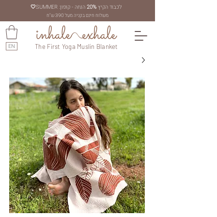
לכבוד הקיץ
20%
הנחה - קופון: SUMMER
🤍
משלוח חינם בקניה מעל 390 ש"ח
EN
The First Yoga Muslin Blanket