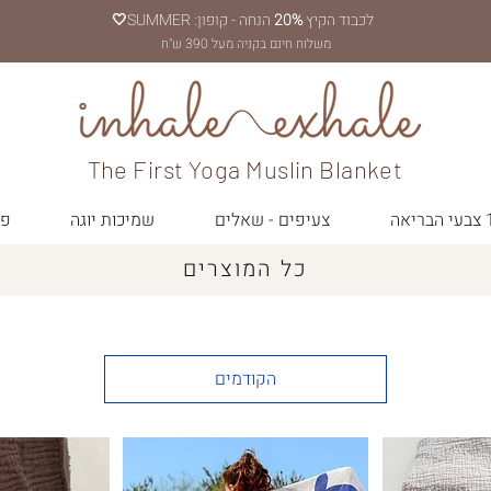
לכבוד הקיץ
20%
הנחה - קופון: SUMMER
🤍
משלוח חינם בקניה מעל 390 ש"ח
The First Yoga Muslin Blanket
יאה
צעיפים - שאלים
שמיכות יוגה
פר
כל המוצרים
הקודמים