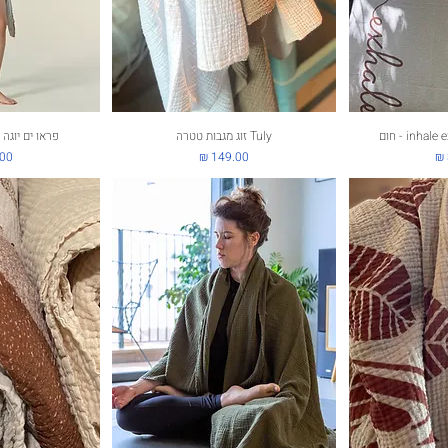
ירה
Tuly זוג מגבות טטרה
תצוגה מהירה
תצוג
פראו ים יוגה 
מחיר
מחי