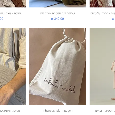
ירה
יה - חמרה על טאופ
תצוגה מהירה
שמיכת יוגה מטטרה - ירוק זית
תצוג
שמיכה - שאל שירת ה
מחיר
מחי
ירה
החופשיה ירוק יער
תיק שרוך inhale exhale
תצוגה מהירה
תצוג
שמיכה זוגית/כיסו