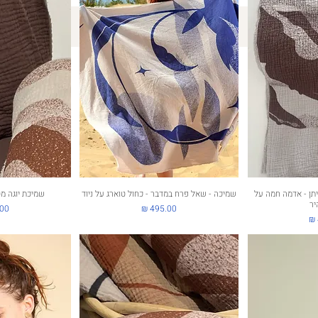
כל המוצרים
ירה
תן - אדמה חמה על
תצוגה מהירה
שמיכה - שאל פרח במדבר - כחול טוארג על ניוד
תצוג
שמיכת יוגה מ
יר
מחיר
מחי