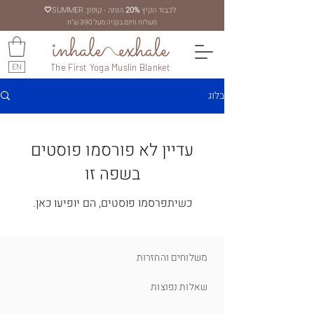
לכבוד הקיץ
20%
הנחה - קופון: SUMMER
🤍
משלוח חינם בקניה מעל 390 ש"ח
EN
The First Yoga Muslin Blanket
בלוג
עדיין לא פורסמו פוסטים
בשפה זו
כשיתפרסמו פוסטים, הם יופיעו כאן.
משלוחים והחזרות
שאלות נפוצות