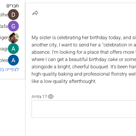
חברים
olhe
Rafa
iger
My sister is celebrating her birthday today, and s
another city, I want to send her a "celebration in 
yagi
absence. I’m looking for a place that offers more 
where I can get a beautiful birthday cake or some
bles
alongside a bright, cheerful bouquet. It’s been har
לצפייה בכל
high-quality baking and professional floristry wel
like a low-quality afterthought.
17 צפיות