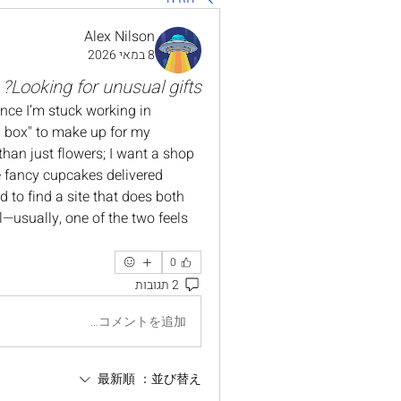
Alex Nilson
8 במאי 2026
Looking for unusual gifts?
ince I’m stuck working in 
a box" to make up for my 
than just flowers; I want a shop 
 fancy cupcakes delivered 
d to find a site that does both 
l—usually, one of the two feels 
0
2 תגובות
コメントを追加…
最新順
並び替え：